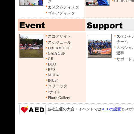
CLUB Ultim
ク
カスタムディスク
ゴルフディスク
スコアサイト
スペシャ
チーム
スケジュール
スペシャ
DREAM CUP
選手
GAIA CUP
CJI
サポート
DUO
BYS
MUL4
INUS4
クリニック
Jナイト
Photo Gallery
当社主催の大会・イベントでは
AEDの設置
とスポ