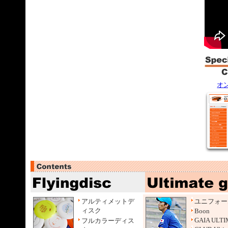
した。
5/25
DI
しまし
5/9 
されま
4/27
NN
Champin
4/20 2
項を公
オ
アルティメットデ
ユニフォー
ィスク
Boon
GAIA ULT
フルカラーディス