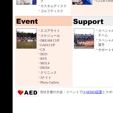
CLUB Ultim
ク
カスタムディスク
ゴルフディスク
スコアサイト
スペシャ
チーム
スケジュール
スペシャ
DREAM CUP
選手
GAIA CUP
CJI
サポート
DUO
BYS
MUL4
INUS4
クリニック
Jナイト
Photo Gallery
当社主催の大会・イベントでは
AEDの設置
とスポ