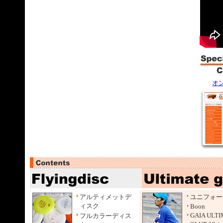
した。
5/25
DI
しまし
5/9 
されま
4/27
NN
Champin
4/20 2
項を公
オ
アルティメットデ
ユニフォー
ィスク
Boon
GAIA ULT
フルカラーディス