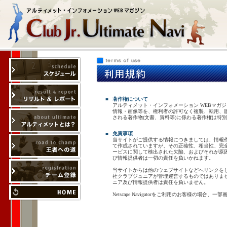
■
著作権について
アルティメット・インフォメーション WEBマガジン Clu
情報・画像等を、権利者の許可なく複製、転用、
される著作物(文書、資料等)に係わる著作権は特
■
免責事項
当サイトがご提供する情報につきましては、情報
て作成されていますが、その正確性、相当性、完
ービスに関して検出された欠陥、およびそれが原
び情報提供者は一切の責任を負いかねます。
当サイトからは他のウェブサイトなどへリンクを
社クラブジュニアが管理運営するものではありま
ニア及び情報提供者は責任を負いません。
Netscape Navigatorをご利用のお客様の